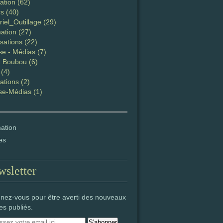
ation (62)
s (40)
iel_Outillage (29)
ation (27)
sations (22)
se - Médias (7)
 Boubou (6)
 (4)
ations (2)
se-Médias (1)
ation
es
sletter
nez-vous pour être averti des nouveaux
les publiés.