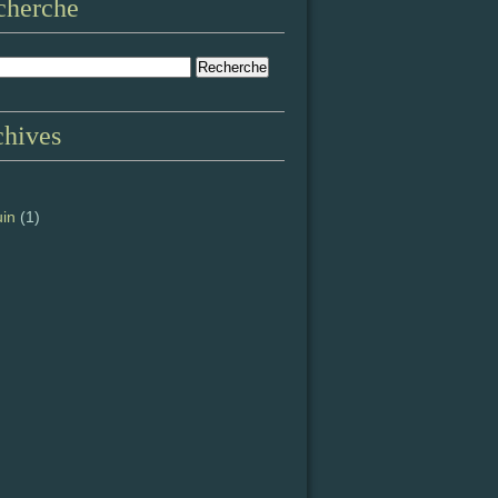
cherche
chives
uin
(1)