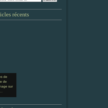
icles récents
es de
ge de
nage sur
...