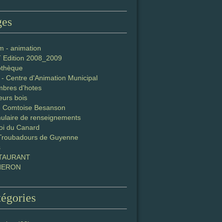
ges
m - animation
T Edition 2008_2009
iothèque
- Centre d'Animation Municipal
bres d'hotes
eurs bois
e Comtoise Besanson
ulaire de renseignements
oi du Canard
Troubadours de Guyenne
s
TAURANT
NERON
égories