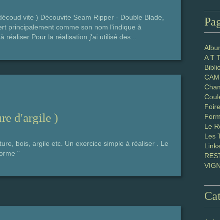
écoud vite ) Découvite Seam Ripper - Double Blade,
Pa
ert principalement comme son nom l'indique à
éaliser Pour la réalisation j'ai utilisé des...
Albu
A T 
Bibl
CAM 
Cham
Coul
Foir
e d'argile )
Form
Le R
Les 
re, bois, argile etc. Un exercice simple à réaliser . Le
Link
 orme "
RES
VIG
Cat