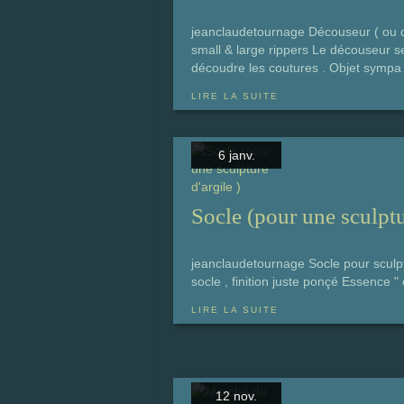
jeanclaudetournage Découseur ( ou d
small & large rippers Le découseur s
découdre les coutures . Objet sympa à r
LIRE LA SUITE
6 janv.
Socle (pour une sculptur
jeanclaudetournage Socle pour sculptu
socle , finition juste ponçé Essence "
LIRE LA SUITE
12 nov.