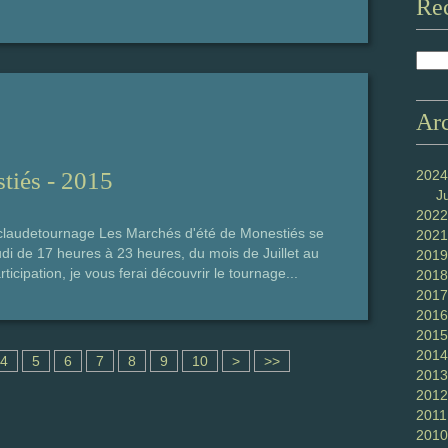
Re
Ar
stiés - 2015
2024
J
2022
nclaudetournage Les Marchés d'été de Monestiés se
2021
eudi de 17 heures à 23 heures, du mois de Juillet au
2019
cipation, je vous ferai découvrir le tournage...
2018
2017
2016
2015
2014
2
4
5
6
7
8
9
10
>
>>
2013
0
2012
2011
2010