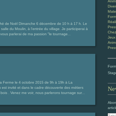
Anim
Diver
Mater
Form
Réali
hé de Noël Dimanche 6 décembre de 10 h à 17 h. Le
Pres
alle du Moulin, à l'entrée du village. Je participerai à
Chez
 vous parlerai de ma passion "le tournage...
Jeux
Anim
Pres
Form
Stag
a Ferme le 4 octobre 2015 de 9h à 19h à La
est invité et dans le cadre découverte des métiers
New
 bois . Venez me voir, nous parlerons tournage sur...
Abon
artic