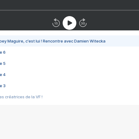
bey Maguire, c'est lui ! Rencontre avec Damien Witecka
e 6
e 5
e 4
e 3
s créatrices de la VF !
e 2
e 1
e Mektoub My Love arrive enfin ! Rencontre avec Shaïn Boumedine et Sal