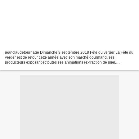
jeanclaudetournage Dimanche 9 septembre 2018 Fête du verger La Fête du
verger est de retour cette année avec son marché gourmand, ses
producteurs exposant et toutes ses animations (extraction de miel,
promenade en calèche, sculpture sur fruit, tourneur...