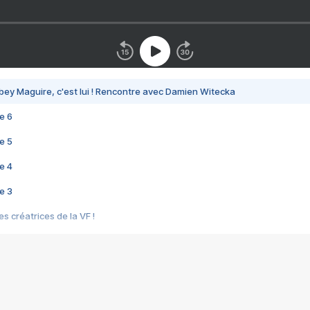
bey Maguire, c'est lui ! Rencontre avec Damien Witecka
e 6
e 5
e 4
e 3
s créatrices de la VF !
e 2
e 1
e Mektoub My Love arrive enfin ! Rencontre avec Shaïn Boumedine et Sal