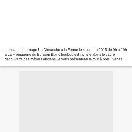
jeanclaudetournage Un Dimanche à la Ferme le 4 octobre 2015 de 9h à 19h
à La Fromagerie du Buisson Blanc boubou est invité et dans le cadre
découverte des métiers anciens, je vous présenterai le tour à bois . Venez
me voir, nous parlerons tournage sur...