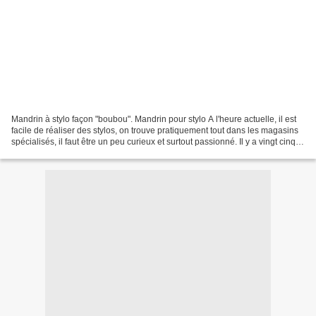
Mandrin à stylo façon "boubou". Mandrin pour stylo A l'heure actuelle, il est
facile de réaliser des stylos, on trouve pratiquement tout dans les magasins
spécialisés, il faut être un peu curieux et surtout passionné. Il y a vingt cinq
ans, c'était la...