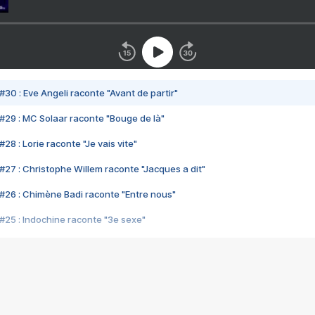
#30 : Eve Angeli raconte "Avant de partir"
#29 : MC Solaar raconte "Bouge de là"
28 : Lorie raconte "Je vais vite"
#27 : Christophe Willem raconte "Jacques a dit"
#26 : Chimène Badi raconte "Entre nous"
#25 : Indochine raconte "3e sexe"
#24 : Zaho raconte "C'est chelou"
#23 : Patrick Bruel raconte "Au café des délices"
#22 : Kyo raconte "Le chemin"