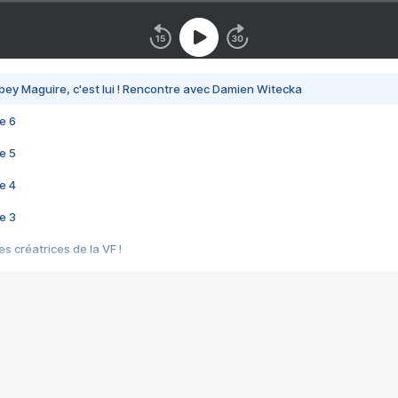
bey Maguire, c'est lui ! Rencontre avec Damien Witecka
e 6
e 5
e 4
e 3
s créatrices de la VF !
e 2
e 1
e Mektoub My Love arrive enfin ! Rencontre avec Shaïn Boumedine et Sal
i : après Toni en famille