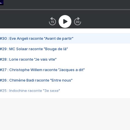
#30 : Eve Angeli raconte "Avant de partir"
#29 : MC Solaar raconte "Bouge de là"
28 : Lorie raconte "Je vais vite"
#27 : Christophe Willem raconte "Jacques a dit"
#26 : Chimène Badi raconte "Entre nous"
#25 : Indochine raconte "3e sexe"
#24 : Zaho raconte "C'est chelou"
#23 : Patrick Bruel raconte "Au café des délices"
#22 : Kyo raconte "Le chemin"