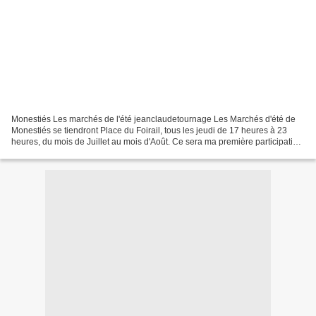
Monestiés Les marchés de l'été jeanclaudetournage Les Marchés d'été de
Monestiés se tiendront Place du Foirail, tous les jeudi de 17 heures à 23
heures, du mois de Juillet au mois d'Août. Ce sera ma première participation,
je vous ferai découvrir le tournage...