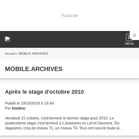
Publicité
MENU
Accueil
» MOBILE.ARCHIVES
MOBILE.ARCHIVES
Après le stage d'octobre 2010
Publié le 19/10/2010 à 19:44
Par
boubou
Vendredi 15 octobre, s'est terminé le dernier stage pour 2010. Le
quatorzième stage s'est terminé à Caubeyres en Lot et Garonne, Six
stagiaires, cinq de niveau T1, un niveau T4. Tous ont oeuvré toute la
semaine avec beaucoup d'application et de sérieux....