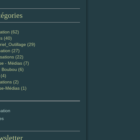
égories
ation (62)
s (40)
iel_Outillage (29)
ation (27)
sations (22)
se - Médias (7)
 Boubou (6)
 (4)
ations (2)
se-Médias (1)
ation
es
sletter