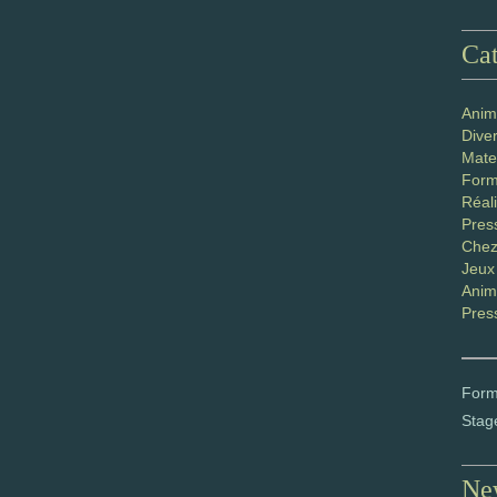
Cat
Anim
Diver
Mater
Form
Réali
Pres
Chez
Jeux
Anim
Pres
Form
Stag
New