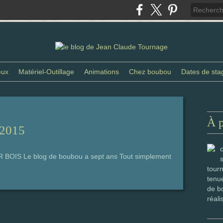
eux
Matériel-Outillage
Animations
Chez boubou
Dates de sta
À 
 2015
BOIS Le blog de boubou a sept ans Tout simplement
tourn
tenue
de bo
réali