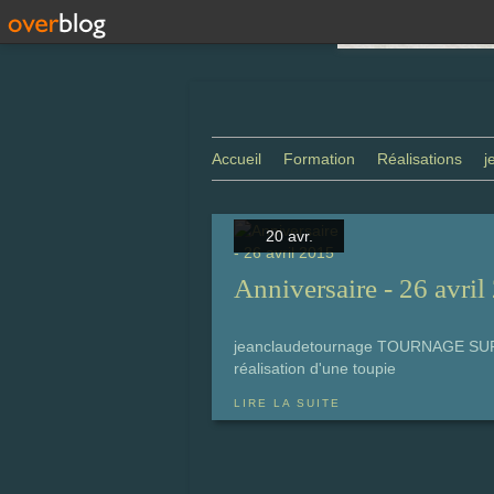
Accueil
Formation
Réalisations
j
20 avr.
Anniversaire - 26 avril
jeanclaudetournage TOURNAGE SUR 
réalisation d'une toupie
LIRE LA SUITE