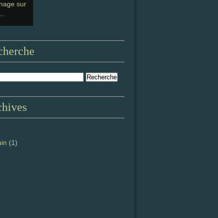
nage sur
...
cherche
chives
uin
(1)