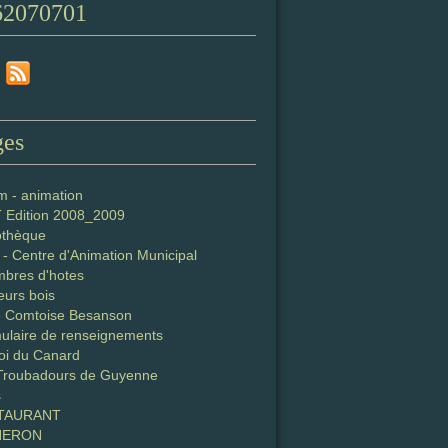
62070701
ges
m - animation
T Edition 2008_2009
iothèque
- Centre d'Animation Municipal
bres d'hotes
eurs bois
e Comtoise Besanson
ulaire de renseignements
oi du Canard
Troubadours de Guyenne
s
TAURANT
NERON