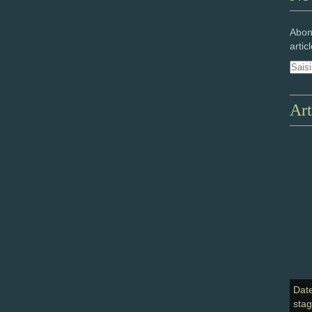
Abon
artic
Art
Dat
sta