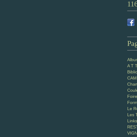
11
Pa
Albu
A T 
Bibl
CAM 
Cham
Coul
Foir
Form
Le R
Les 
Link
RES
VIG