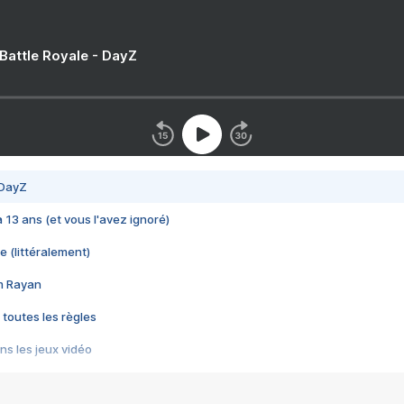
 Battle Royale - DayZ
 DayZ
 a 13 ans (et vous l'avez ignoré)
e (littéralement)
im Rayan
 toutes les règles
s les jeux vidéo
us choquant de Rockstar ? - Le scandale BULLY