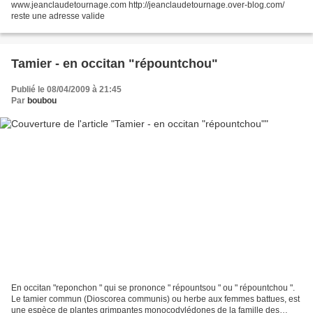
www.jeanclaudetournage.com http://jeanclaudetournage.over-blog.com/
reste une adresse valide
Tamier - en occitan "répountchou"
Publié le 08/04/2009 à 21:45
Par
boubou
En occitan "reponchon " qui se prononce " répountsou " ou " répountchou ".
Le tamier commun (Dioscorea communis) ou herbe aux femmes battues, est
une espèce de plantes grimpantes monocodylédones de la famille des