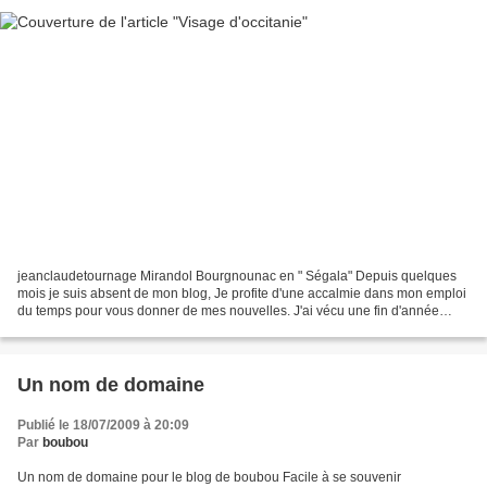
jeanclaudetournage Mirandol Bourgnounac en " Ségala" Depuis quelques
mois je suis absent de mon blog, Je profite d'une accalmie dans mon emploi
du temps pour vous donner de mes nouvelles. J'ai vécu une fin d'année
2012 fatiguante : j'ai changé de domicile...
Un nom de domaine
Publié le 18/07/2009 à 20:09
Par
boubou
Un nom de domaine pour le blog de boubou Facile à se souvenir