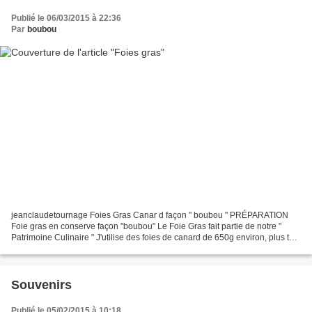
Publié le 06/03/2015 à 22:36
Par
boubou
jeanclaudetournage Foies Gras Canar d façon " boubou " PRÉPARATION
Foie gras en conserve façon "boubou" Le Foie Gras fait partie de notre "
Patrimoine Culinaire " J'utilise des foies de canard de 650g environ, plus tôt
moins que plus. Je déveine et assaisonne...
Souvenirs
Publié le 05/02/2015 à 10:18