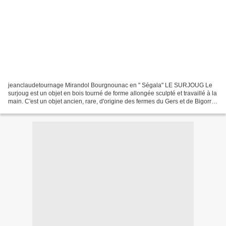
jeanclaudetournage Mirandol Bourgnounac en " Ségala" LE SURJOUG Le
surjoug est un objet en bois tourné de forme allongée sculpté et travaillé à la
main. C'est un objet ancien, rare, d'origine des fermes du Gers et de Bigorre.
C'est un ornement de joug....