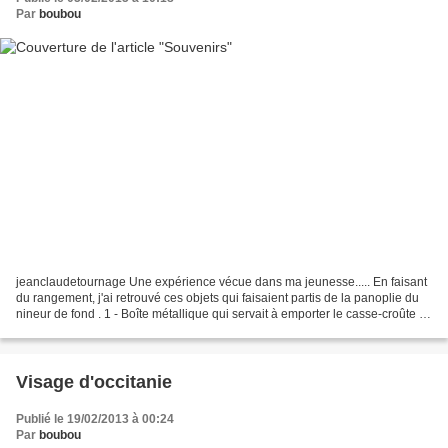
Par
boubou
jeanclaudetournage Une expérience vécue dans ma jeunesse..... En faisant
du rangement, j'ai retrouvé ces objets qui faisaient partis de la panoplie du
nineur de fond . 1 - Boîte métallique qui servait à emporter le casse-croûte "
briquet " 2 - Houe qui...
Visage d'occitanie
Publié le 19/02/2013 à 00:24
Par
boubou