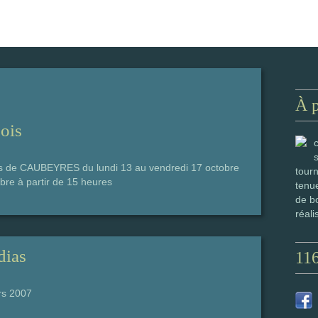
À 
bois
es de CAUBEYRES du lundi 13 au vendredi 17 octobre
tourn
bre à partir de 15 heures
tenue
de bo
réali
dias
11
rs 2007