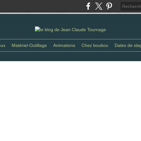
eux
Matériel-Outillage
Animations
Chez boubou
Dates de sta
bois - octobre 2016