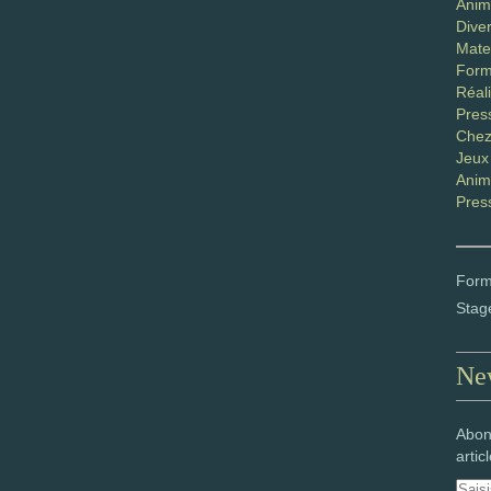
Anim
Diver
Mater
Form
Réali
Pres
Chez
Jeux
Anim
Pres
Form
Stag
New
Abon
artic