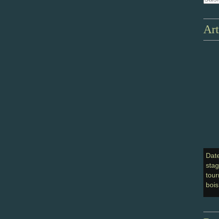
Art
Dat
sta
tour
bois