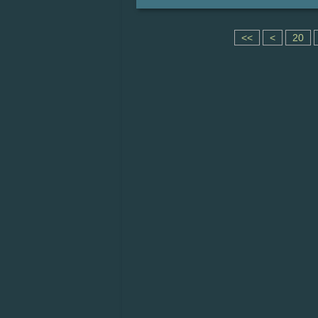
1
<<
<
20
0