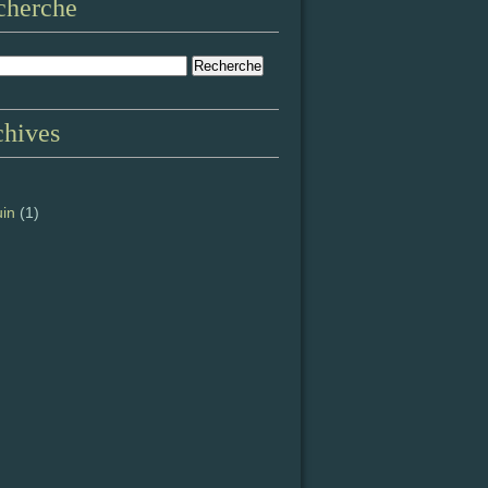
cherche
chives
uin
(1)