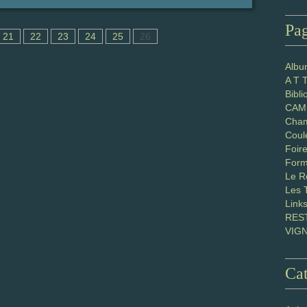
Pa
21
22
23
24
25
26
Albu
A T 
Bibl
CAM 
Cham
Coul
Foir
Form
Le R
Les 
Link
RES
VIG
Cat