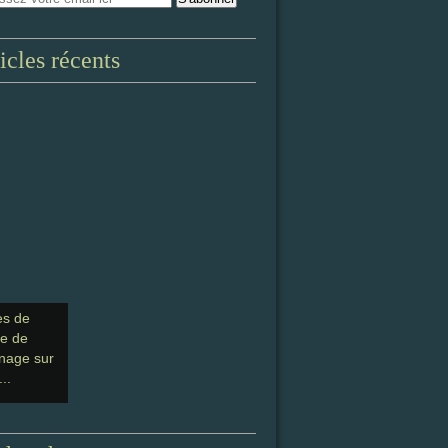
icles récents
es de
ge de
nage sur
...