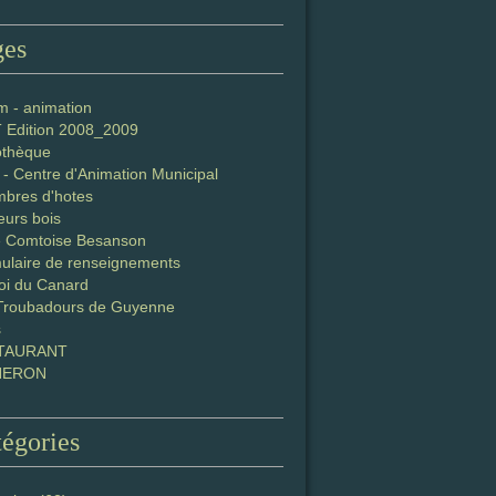
ges
m - animation
T Edition 2008_2009
iothèque
- Centre d'Animation Municipal
bres d'hotes
eurs bois
e Comtoise Besanson
ulaire de renseignements
oi du Canard
Troubadours de Guyenne
s
TAURANT
NERON
égories