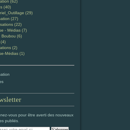
ation (62)
s (40)
iel_Outillage (29)
ation (27)
sations (22)
se - Médias (7)
 Boubou (6)
 (4)
ations (2)
se-Médias (1)
ation
es
sletter
nez-vous pour être averti des nouveaux
les publiés.