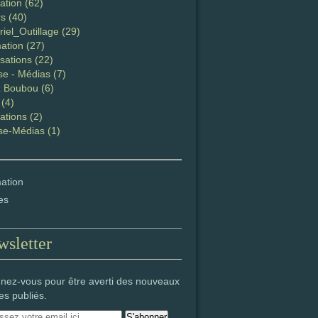
ation (62)
s (40)
iel_Outillage (29)
ation (27)
sations (22)
se - Médias (7)
 Boubou (6)
 (4)
ations (2)
se-Médias (1)
ation
es
sletter
nez-vous pour être averti des nouveaux
les publiés.