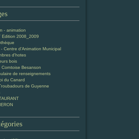
ges
m - animation
T Edition 2008_2009
iothèque
- Centre d'Animation Municipal
bres d'hotes
eurs bois
e Comtoise Besanson
ulaire de renseignements
oi du Canard
Troubadours de Guyenne
s
TAURANT
NERON
égories