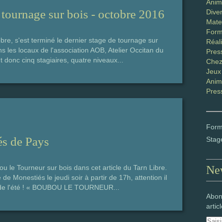
Anim
e tournage sur bois - octobre 2016
Diver
Mater
Form
re, s'est terminé le dernier stage de tournage sur
Réali
s les locaux de l'association AOB, Atelier Occitan du
Pres
 donc cinq stagiaires, quatre niveaux...
Chez
Jeux
Anim
Pres
Form
s de Pays
Stag
le Tourneur sur bois dans cet article du Tarn Libre.
New
e Monestiés le jeudi soir à partir de 17h, attention il
n de l'été ! « BOUBOU LE TOURNEUR...
Abon
artic