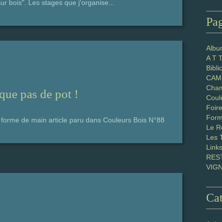
ur bois". Les stages que j'organise...
Pa
Albu
A T 
Bibl
CAM 
Cham
que pas de pot !
Coul
Foir
Form
forme de main article paru dans Couleurs Bois N°88
Le R
Les 
Link
RES
VIG
Cat