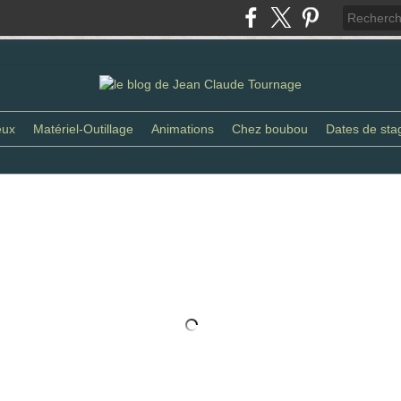
eux
Matériel-Outillage
Animations
Chez boubou
Dates de sta
rs 2016.