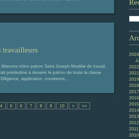
Re
Ar
 travailleurs
2024
J
fêterons nôtre patron Saint Joseph Modèle de travail,
2022
ait prédestiné à devenir le patron de toute la classe
2021
Diligence, application, constance,...
2019
2018
2017
2016
2015
2
4
5
6
7
8
9
10
>
>>
2014
0
2013
2012
2011
2010