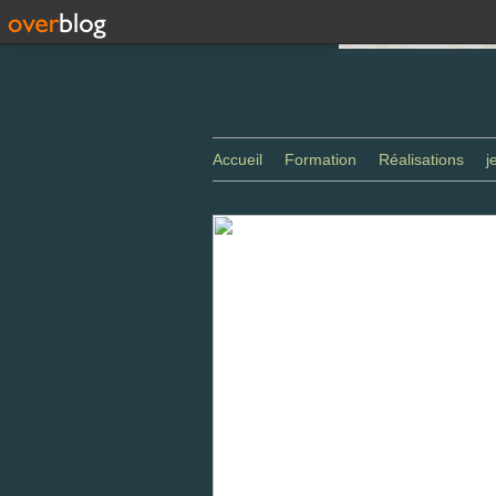
Accueil
Formation
Réalisations
j
Gaillac - aprés stage de tournage - ma