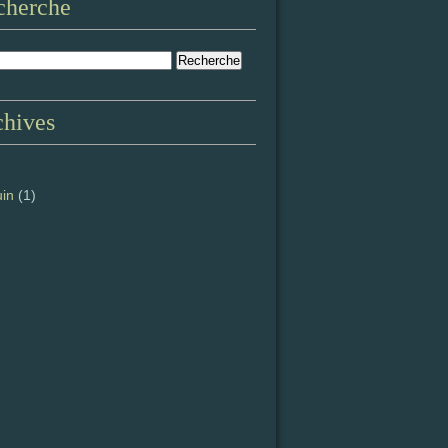
cherche
chives
uin
(1)