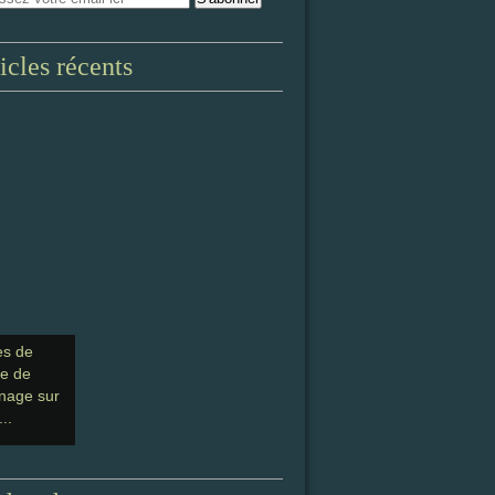
icles récents
es de
ge de
nage sur
...