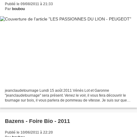
Publié le 09/08/2011 à 21:33
Par
boubou
jeanclaudetournage Lundi 15 août 2011 Vénès Lot et Garonne
"jeanclaudetournage" sera présent. Venez le voir, il vous fera découvrir le
tournage sur bois, il vous parlera de pommeau de vitesse. Je suis sur que
vous garderez un bon souvenir de votre vi...
Bazens - Foire Bio - 2011
Publié le 10/06/2011 à 22:20