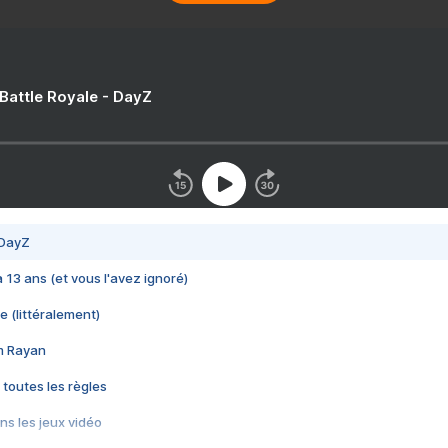
 Battle Royale - DayZ
 DayZ
 a 13 ans (et vous l'avez ignoré)
e (littéralement)
im Rayan
 toutes les règles
s les jeux vidéo